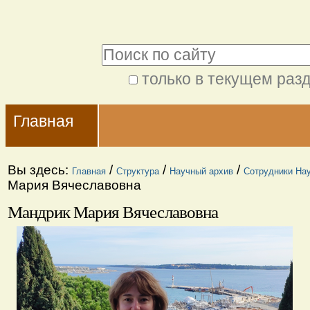
Перейти
Персональные
к
инструменты
Поиск
содержимому.
|
только в текущем раз
Расширенный
Перейти
Navigation
поиск
к
Главная
навигации
Вы здесь:
/
/
/
Главная
Структура
Научный архив
Сотрудники Нау
Мария Вячеславовна
Мандрик Мария Вячеславовна