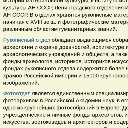
истории материальной культуры, Института ис
культуры АН СССР, Ленинградского отделения 
АН СССР. В отделах хранятся рукописные мате
начиная с XVIII века, и фотографические матери
различным областям гуманитарных знаний.
Рукописный отдел
обладает выдающимся собра
археологии и охране древностей, архитектуре и
археологических учреждений и обществ, а так
фонды археологов, историков, историков искусс
фондах рукописного отдела содержится более 6
храмов Российской империи и 15000 крупнофо
изображений.
Фотоотдел
является единственным специализи
фотоархивом в Российской Академии наук, в ег
одно из крупнейших фотособраний в Европе. Д
учрежденческие и личные фонды археологов, и
искусства, востоковедов и архитекторов и сод