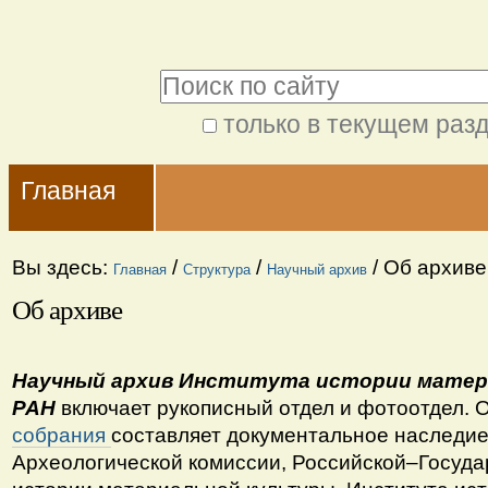
Перейти
Персональные
к
инструменты
Поиск
содержимому.
|
только в текущем раз
Расширенный
Перейти
Navigation
поиск
к
Главная
навигации
Вы здесь:
/
/
/
Об архиве
Главная
Структура
Научный архив
Об архиве
Научный архив Института истории матер
РАН
включает рукописный отдел и фотоотдел. 
собрания
составляет документальное наследи
Археологической комиссии, Российской–Госуд