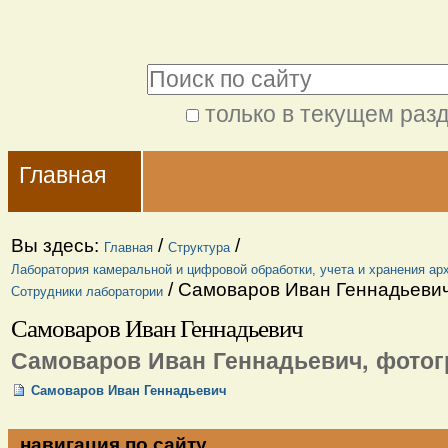
Перейти
Персональные
к
инструменты
Поиск
содержимому.
|
только в текущем раз
Расширенный
Перейти
Navigation
поиск
к
Главная
навигации
Вы здесь:
/
/
Главная
Структура
Лаборатория камеральной и цифровой обработки, учета и хранения ар
/
Самоваров Иван Геннадьеви
Сотрудники лаборатории
Самоваров Иван Геннадьевич
Самоваров Иван Геннадьевич, фото
Самоваров Иван Геннадьевич
навигация по сайту