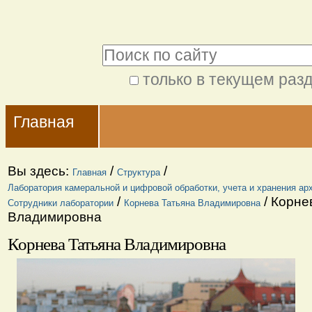
Перейти
Персональные
к
инструменты
Поиск
содержимому.
|
только в текущем раз
Расширенный
Перейти
Navigation
поиск
к
Главная
навигации
Вы здесь:
/
/
Главная
Структура
Лаборатория камеральной и цифровой обработки, учета и хранения ар
/
/
Корне
Сотрудники лаборатории
Корнева Татьяна Владимировна
Владимировна
Корнева Татьяна Владимировна