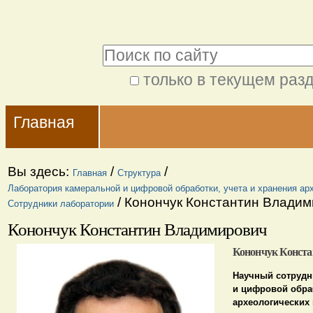
Перейти
Персональные
к
инструменты
Поиск
содержимому.
|
только в текущем раз
Расширенный
Перейти
Navigation
поиск
к
Главная
навигации
Вы здесь:
/
/
Главная
Структура
Лаборатория камеральной и цифровой обработки, учета и хранения ар
/
Конончук Константин Владим
Сотрудники лаборатории
Конончук Константин Владимирович
Конончук Конст
Научный сотрудн
и цифровой обраб
археологических