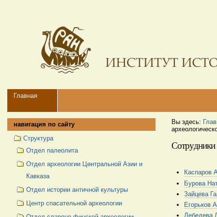
Перейти
Персональные
к
инструменты
содержимому.
|
Перейти
к
навигации
Navigation
Главная
Вы здесь:
Глав
навигация по сайту
археологическ
Структура
Сотрудники 
Отдел палеолита
Отдел археологии Центральной Азии и
Каспаров 
Кавказа
Бурова На
Отдел истории античной культуры
Зайцева Г
Центр спасательной археологии
Егорьков 
Лебедева 
Отдел славяно-финской археологии