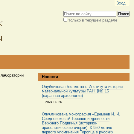
Вход
Поиск
только в текущем разделе
Расширенный
поиск
 лаборатории
Новости
Опубликован Бюллетень Института истории
материальной культуры РАН. [№] 15
(охранная археология)
2024-06-26
Опубликована монография «Еремеев И. И.
Средневековый Торопец и древности
Верхнего Подвинья (историко-
археологические очерки). К 950-летию
первого упоминания Торопца в русских