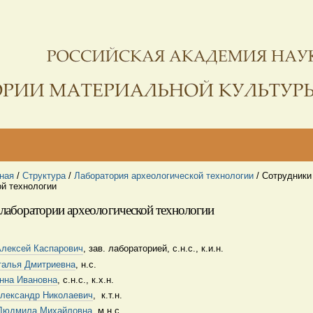
ная
/
Структура
/
Лаборатория археологической технологии
/
Сотрудники
ой технологии
лаборатории археологической технологии
Алексей Каспарович
, зав. лабораторией, с.н.с., к.и.н.
талья Дмитриевна
, н.с.
анна Ивановна
, с.н.с., к.х.н.
Александр Николаевич
, к.т.н.
Людмила Михайловна
, м.н.с.