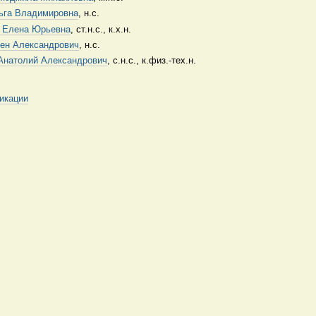
ьга Владимировна
, н.с.
 Елена Юрьевна
, ст.н.с., к.х.н.
ен Александрович
, н.с.
Анатолий Александрович
, с.н.с., к.физ.-тех.н.
икации