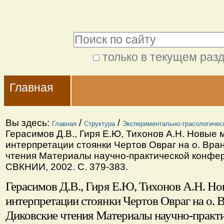
Перейти
Персональные
к
инструменты
Поиск
содержимому.
|
только в текущем раз
Расширенный
Перейти
Navigation
поиск
к
Главная
навигации
Вы здесь:
/
/
Главная
Структура
Экспериментально-трасологичес
Герасимов Д.В., Гиря Е.Ю, Тихонов А.Н. Новые 
интерпретации стоянки Чертов Овраг на о. Вранг
чтения Материалы научно-практической конфер
СВКНИИ, 2002. С. 379-383.
Герасимов Д.В., Гиря Е.Ю, Тихонов А.Н. Н
интерпретации стоянки Чертов Овраг на о. Вр
Диковские чтения Материалы научно-практ