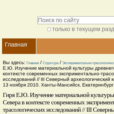
Перейти
Персональные
к
инструменты
Поиск
содержимому.
|
только в текущем раз
Расширенный
Перейти
Navigation
поиск
к
Главная
навигации
Вы здесь:
/
/
Главная
Структура
Экспериментально-трасологичес
Е.Ю. Изучение материальной культуры древнег
контексте современных эксприментально-трасо
исследований // III Северный археологический к
13 ноября 2010. Ханты-Мансийск. Екатеринбург
Гиря Е.Ю. Изучение материальной культуры
Севера в контексте современных экспримен
трасологических исследований // III Север