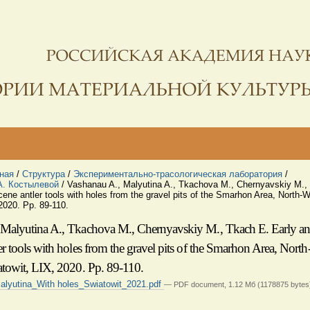
ная
/
Структура
/
Экспериментально-трасологическая лаборатория
/
. Костылевой
/
Vashanau A., Malyutina A., Tkachova M., Chernyavskiy M.,
ene antler tools with holes from the gravel pits of the Smarhon Area, North-
2020. Pp. 89-110.
 Malyutina A., Tkachova M., Chernyavskiy M., Tkach E. Early a
er tools with holes from the gravel pits of the Smarhon Area, Nort
atowit, LIX, 2020. Pp. 89-110.
lyutina_With holes_Swiatowit_2021.pdf
— PDF document, 1.12 Мб (1178875 bytes