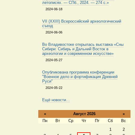
летописях. — СПб., 2024. — 274 с.»
2024-06-18
VII (XXIII) Всероссийский археологический
съезд
2024-06-06
Во Владивостоке открылась выставка «Сны
Сибири: Сибирь и Дальний Восток в
археологии и современном искусстве»
2024-05-27
Опубликована программа конференции
"Военное дело и фортификация Древней
Руси"
2024-05-22
Ещё новости…
«
Август 2026
»
Пн
Вт
Ср
Чт
Пт
Сб
Вс
Август
1
2