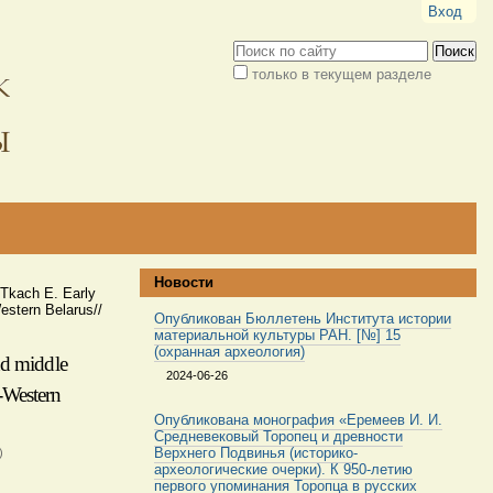
Вход
Поиск
только в текущем разделе
Расширенный
поиск
Новости
 Tkach E. Early
Western Belarus//
Опубликован Бюллетень Института истории
материальной культуры РАН. [№] 15
(охранная археология)
nd middle
2024-06-26
h-Western
Опубликована монография «Еремеев И. И.
Средневековый Торопец и древности
Верхнего Подвинья (историко-
)
археологические очерки). К 950-летию
первого упоминания Торопца в русских