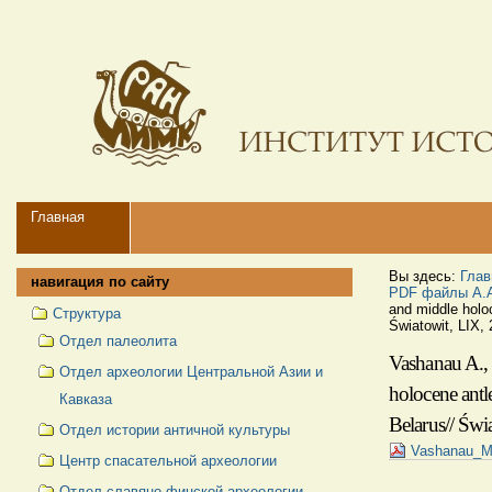
Перейти
Персональные
к
инструменты
содержимому.
|
Перейти
к
навигации
Navigation
Главная
Вы здесь:
Глав
навигация по сайту
PDF файлы А.А
and middle holoc
Структура
Światowit, LIX, 
Отдел палеолита
Vashanau A.,
Отдел археологии Центральной Азии и
holocene antl
Кавказа
Belarus// Świ
Отдел истории античной культуры
Vashanau_Ma
Центр спасательной археологии
Отдел славяно-финской археологии