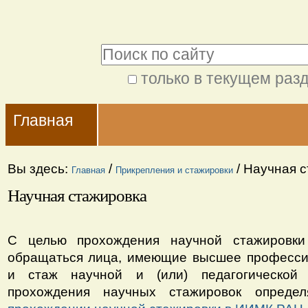
Перейти
Персональные
к
инструменты
Поиск
содержимому.
|
только в текущем раз
Расширенный
Перейти
Navigation
поиск
к
Главная
навигации
Вы здесь:
/
/
Научная с
Главная
Прикрепления и стажировки
Научная стажировка
С целью прохождения научной стажиров
обращаться лица, имеющие высшее професси
и стаж научной и (или) педагогической 
прохождения научных стажировок опреде