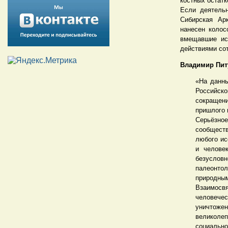
костных остатк
Если деятельн
Сибирская Ар
нанесен колос
вмещавшие ис
действиями сот
Владимир Пит
«На данны
Российск
сокращени
пришлого 
Серьёзно
сообщест
любого ис
и челове
безуслов
палеонто
природны
Взаимосв
человечес
уничтоже
великоле
социально