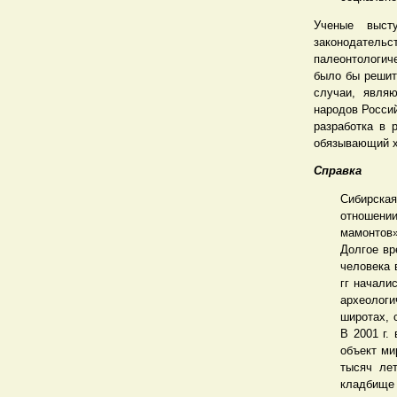
Ученые высту
законодательс
палеонтологиче
было бы решит
случаи, явля
народов Росси
разработка в 
обязывающий х
Справка
Сибирская
отношении
мамонтов»
Долгое вр
человека 
гг начали
археолог
широтах, 
В 2001 г.
объект ми
тысяч лет
кладбище 