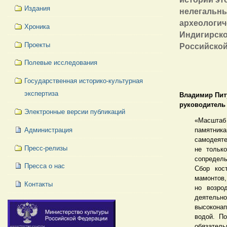
Издания
нелегальны
археологич
Хроника
Индигирско
Российской
Проекты
Полевые исследования
Государственная историко-культурная
экспертиза
Владимир Пит
руководитель
Электронные версии публикаций
«Масштаб
Администрация
памятника
самодеяте
Пресс-релизы
не тольк
сопредель
Пресса о нас
Сбор кос
мамонтов,
Контакты
но возро
деятельн
высокона
водой. П
обязатель