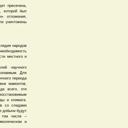
дет пресечена,
, которой был
ки» отложения,
ли уничтожены
следия народов
необходимость
сти местного и
елей научного
копаемым. Для
ичного периода
вни мамонтов,
де всего, эти
восстановимым
ды и климата.
ов со следами
де добычи будут
в том числе –
мволическом и