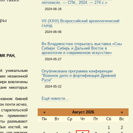
летописях. — СПб., 2024. — 274 с.»
2024-06-18
уры
VII (XXIII) Всероссийский археологический
съезд
2024-06-06
Во Владивостоке открылась выставка «Сны
Сибири: Сибирь и Дальний Восток в
археологии и современном искусстве»
ИМК РАН,
2024-05-27
её уникальным
Опубликована программа конференции
"Военное дело и фортификация Древней
ами незаконной
Руси"
бири вовлечены
2024-05-22
ане некоторых
Ещё новости…
новном бивней
он почти исчез,
старательской
«
Август 2026
»
и» применяют
Пн
Вт
Ср
Чт
Пт
Сб
Вс
оты размывают
Август
ых костей, не
1
2
х, где никаких