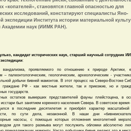
х «копателей», становятся главной опасностью для
еских исследований, констатируют специалисты Яно-
й экспедиции Института истории материальной культ
 Академии наук (ИИМК РАН).
улько,
кандидат исторических наук, старший научный сотрудник И
 экспедиции
:
 вандализма, проявляемого по отношению к природе Арктики, 
м – палеонтологическим, геологическим, археологическим - участник
льной добычи бивней мамонтов. В этот процесс на Северо-Востоке Си
о граждане РФ - как местные жители, так и приезжие, но и гражд
ных государств.
тных остатков вымерших представителей фауны плейстоцена, в ос
 исстари был занятием коренного населения Севера. В советское время 
дился в последние десятилетия и приобрёл характер масштабной 
ости, по сути дела, незаконной. В наши дни «бивнеискател
порные насосы, с помощью которых отложения многолетней мерзл
оводом для такого размыва могут послужить обломки абсолютно люб
но принадлежащих мамонту. Часто добытчики бивня делают это в места