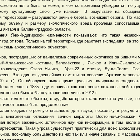
мамонтов нет и быть не может, в чем со временем убеждаются, но ущ
скому культурному слою уже нанесен. В результате на обширны
я термоэрозия – разрушаются речные берега, возникают овраги. По ма
ому объему и размеру экологического вреда проблема сопоставима
 янтаря в Калининградской области.
ания Яно-Индигирской низменности показывают, что такая незаконн
 год от года. Только на той территории, где работает экспедиция, за эт
и семь археологических объектов».
ков, пострадавших от вандализма современных охотников за бивнями 
гый-Аллаиховское костище, Берелёхское , Янское и Илин-Сыалахск
стонахождения Озеро Никита, Урез-22 и стоянку Бунге-Толля. Пос
ресен. Это один из древнейших памятников освоения Арктики человеко
000 л.н.). Он обнаружен выдающимся русским полярным исследовате
Толлем еще в 1885 году и описан как скопление остатков плейстоце
ложение объекта было установлено лишь в 2012 г.
чает только те объекты, о судьбе которых стало известно ученым, но
ог имеет шансы быть продолженным.
алов создают огромную опасность для науки, поскольку в результат
на многолетние отложения вечной мерзлоты Восточно-Сибирской 
ная потеря важнейших источников научной информации, в том числе 
артефактов. Такая угроза существует практически для всех археологич
ибири, поскольку большинство из них так или иначе связаны с массовы