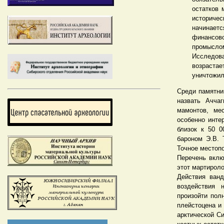
остатков 
историче
начинаетс
финансов
промыслом
Исследов
возрастает
уничтожил
Среди памятни
назвать Ачча
мамонтов, ме
особенно инте
близок к 50 
бароном Э.В. 
Точное местопо
Перечень вклю
этот мартирол
Действия ванд
воздействия 
произойти пол
плейстоцена и 
арктической С