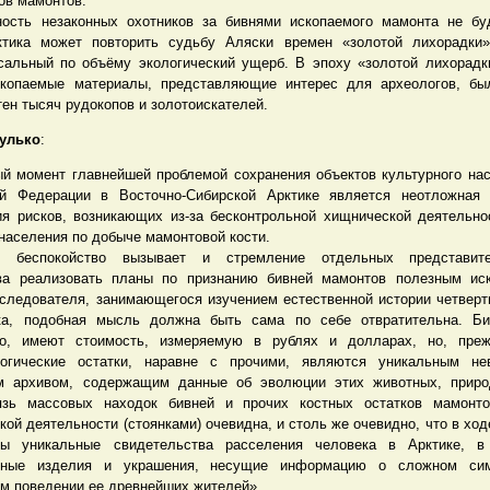
ов мамонтов.
ость незаконных охотников за бивнями ископаемого мамонта не бу
ктика может повторить судьбу Аляски времен «золотой лихорадки»
сальный по объёму экологический ущерб. В эпоху «золотой лихорад
копаемые материалы, представляющие интерес для археологов, бы
ен тысяч рудокопов и золотоискателей.
улько
:
й момент главнейшей проблемой сохранения объектов культурного на
ой Федерации в Восточно-Сибирской Арктике является неотложная 
я рисков, возникающих из-за бесконтрольной хищнической деятельно
населения по добыче мамонтовой кости.
е беспокойство вызывает и стремление отдельных представит
ва реализовать планы по признанию бивней мамонтов полезным ис
следователя, занимающегося изучением естественной истории четверт
ка, подобная мысль должна быть сама по себе отвратительна. Би
но, имеют стоимость, измеряемую в рублях и долларах, но, преж
логические остатки, наравне с прочими, являются уникальным не
м архивом, содержащим данные об эволюции этих животных, приро
язь массовых находок бивней и прочих костных остатков мамонт
кой деятельности (стоянками) очевидна, и столь же очевидно, что в хо
ны уникальные свидетельства расселения человека в Арктике, 
пные изделия и украшения, несущие информацию о сложном си
м поведении ее древнейших жителей».