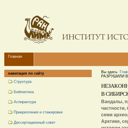
Перейти
Персональные
к
инструменты
содержимому.
|
Перейти
к
навигации
Navigation
Главная
Вы здесь:
Глав
навигация по сайту
РАЗРУШИЛИ В
Структура
НЕЗАКОНН
Библиотека
В СИБИРС
Вандалы, п
Аспирантура
частности,
Прикрепления и стажировки
семи архео
Арктике, с
Диссертационный совет
истории эт