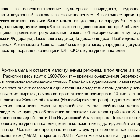
пают за совершенствование культурного, природного, недрополь
тва и неуклонный контроль за его исполнением. В настоящее время п
ских остатков, включая бивни мамонтов, до конца не определён – эту 
ь, например, путем разработки «закона о древностях», который объеди
ющиеся предметом регулирования закона об историческом и культу
йской Федерации, Земельного кодекса, Кодекса о недрах. Необходима т
рамках Арктического Совета всеобъемлющего международного докум
арактер, наравне с конвенцией ЮНЕСКО о культурном наследии.
 Арктика была и остаётся малоизученным регионом, в том числе и в а
. Раскопки здесь идут с 1960-70-хх гг – времени обнаружения Берелех
 и позднепалеолитической стоянки Берелёх на одноименном левом прит
емя этот объект оставался единственным свидетельством доголоценов
в высоких широтах, начало которого относили примерно к 13 тыс. лет н
сь раскопки Жоховской стоянки (Новосибирские острова) - одного из на
ических памятников мира и древнейшего следа пребывания челов
свидетельствующего об освоении человеком этих территорий около 8 ты
 в северо-западной части Яно-Индигирской была открыта Янская стоянк
рового культурного наследия, комплекс памятников, датируемый в инте
 назад. Частью его пространственной структуры является так назы
мамонтов» (YMAM), открытое в 2008 г. Район Янской стоянки – древней