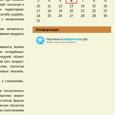
3
4
5
6
7
8
9
ерб экологии и
10
11
12
13
14
15
16
х территориях
17
18
19
20
21
22
23
сштабу ущерба,
24
25
26
27
28
29
30
 с незаконным
31
ая активность
Конференции
о время вандалы
мамонта, можно
ое «кладбища»
ледний объект
м (его возраст
лем, геологом
новых бизонов.
, к сожалению,
е техногенного
Арктики может
остатков фауны
еских объектов
ми скоплениями