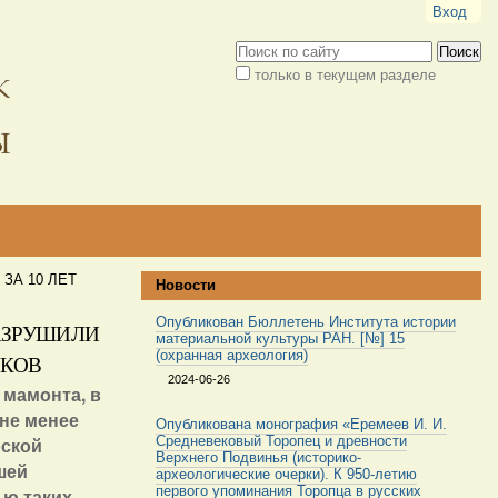
Вход
Поиск
только в текущем разделе
Расширенный
поиск
ЗА 10 ЛЕТ
Новости
Опубликован Бюллетень Института истории
РАЗРУШИЛИ
материальной культуры РАН. [№] 15
(охранная археология)
ИКОВ
2024-06-26
мамонта, в
 не менее
Опубликована монография «Еремеев И. И.
рской
Средневековый Торопец и древности
Верхнего Подвинья (историко-
шей
археологические очерки). К 950-летию
первого упоминания Торопца в русских
ью таких