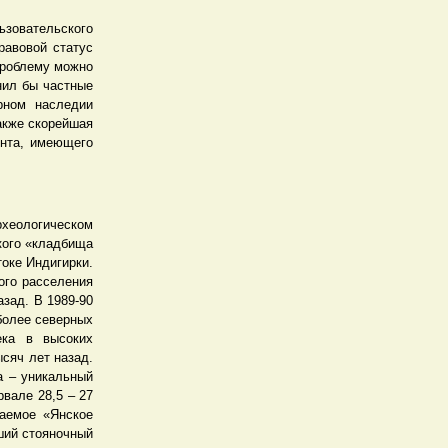
зовательского
равовой статус
проблему можно
нил бы частные
рном наследии
акже скорейшая
ента, имеющего
рхеологическом
ского «кладбища
оке Индигирки.
ого расселения
азад. В 1989-90
иболее северных
ека в высоких
сяч лет назад.
а – уникальный
рвале 28,5 – 27
ваемое «Янское
ший стояночный