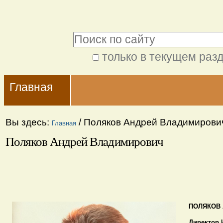
Перейти
Персональные
к
инструменты
Поиск
содержимому.
|
только в текущем раз
Расширенный
Перейти
Navigation
поиск
к
Главная
навигации
Вы здесь:
/
Поляков Андрей Владимирови
Главная
Поляков Андрей Владимирович
ПОЛЯКОВ
Директор 