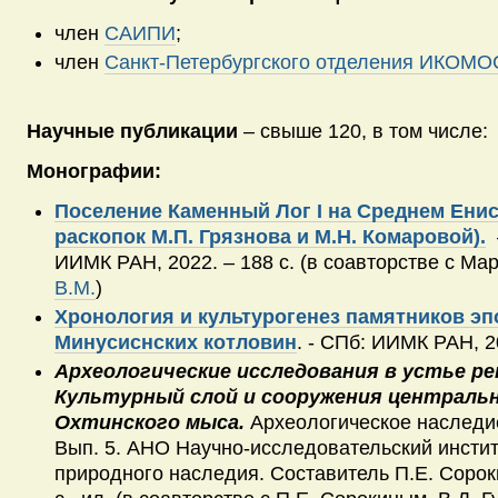
член
САИПИ
;
член
Санкт-Петербургского отделения ИКОМО
Научные публикации
– свыше 120, в том числе:
Монографии:
Поселение Каменный Лог I на Среднем Енис
раскопок М.П. Грязнова и М.Н. Комаровой).
–
ИИМК РАН, 2022. – 188 с. (в соавторстве с
Мар
В.М.
)
Хронология и культурогенез памятников э
Минусиснских котловин
. - СПб: ИИМК РАН, 20
Археологические исследования в устье рек
Культурный слой и сооружения централь
Охтинского мыса.
Археологическое наследие
Вып. 5. АНО Научно-исследовательский инстит
природного наследия. Составитель П.Е. Сорокин