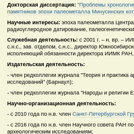
Докторская диссертация:
"Проблемы хронологии
памятников эпохи палеометалла Минусинских кот
Научные интересы:
эпоха палеометалла Центра
радиоуглеродное датирование, палеогенетически
Служебная деятельность:
с 2001 г. – н. вр. – ИИ
с.н.с., зав. отделом, с.н.с., директор Южносибирс
исполняющий обязанности директора ИИМК РАН,
Издательская деятельность:
- член редколлегии журнала "Теория и практика 
исследований" (Барнаул);
- член редколлегии журнала "Народы и религии Е
Научно-организационная деятельность:
- с 2010 года по н.в. член
Санкт-Петербургской Г
- c 2016 года по н.в. член Научного совета РАН п
археологическим исследованиям;