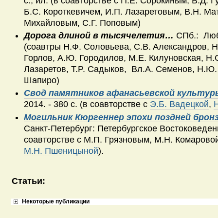
с., ил. (в соавторстве с П.Е. Сорокиным, В.Д. 
Б.С. Короткевичем, И.П. Лазаретовым, В.Н. Ма
Михайловым, С.Г. Поповым)
Д
орога длиной в тысячелетия…
СПб.: Люба
(соавтры H.Ф. Coловьева, C.B. Aлександров, Н.
Горлов, A.Ю. Городилов, M.E. Килуновская, H.C
Лазаретов, T.P. Садыков, Bл.A. Семенов, H.Ю.
Шапиро)
Свод памятников афанасьевской культур
2014. - 380 с. (в соавторстве с
Э.Б. Вадецкой
,
Могильник Кюргеннер эпохи поздней брон
Санкт-Петербург: Петербургское Востоковедение
соавторстве с М.П. Грязновым, М.Н. Комарово
М.Н. Пшеницыной
).
Статьи:
Некоторые публикации