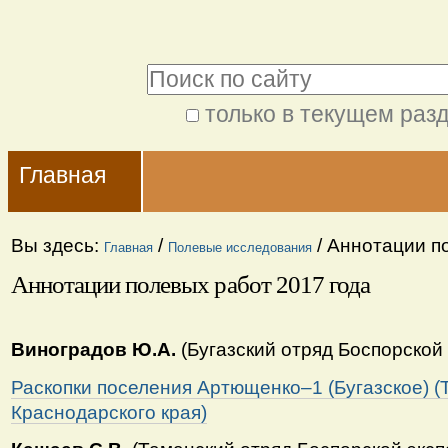
Перейти
Персональные
к
инструменты
Поиск
содержимому.
|
только в текущем раз
Расширенный
Перейти
Navigation
поиск
к
Главная
навигации
Вы здесь:
/
/
Аннотации по
Главная
Полевые исследования
Аннотации полевых работ 2017 года
Виноградов Ю.А.
(Бугазский отряд Боспорской
Раскопки поселения Артющенко–1 (Бугазское) 
Краснодарского края)