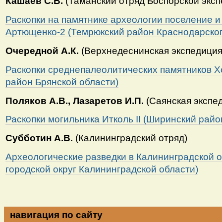
Кашаев С.В.
(Таманский отряд Боспорской эксп
Раскопки на памятнике археологии поселение и
Артющенко-2 (Темрюкский район Краснодарског
Очередной А.К.
(Верхнедеснинская экспедиция
Раскопки
среднепалеолитических памятников Хо
район Брянской области)
Поляков А.В., Лазаретов И.П.
(Саянская эксп
Раскопки могильника Итколь II (Ширинский райо
Субботин А.В.
(Калининградский отряд)
Археологические разведки в Калининградской о
городской округ Калининградской области)
навигация по сайту