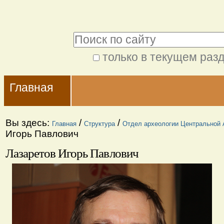
Перейти
Персональные
к
инструменты
Поиск
содержимому.
|
только в текущем раз
Расширенный
Перейти
Navigation
поиск
к
Главная
навигации
Вы здесь:
/
/
Главная
Структура
Отдел археологии Центральной 
Игорь Павлович
Лазаретов Игорь Павлович