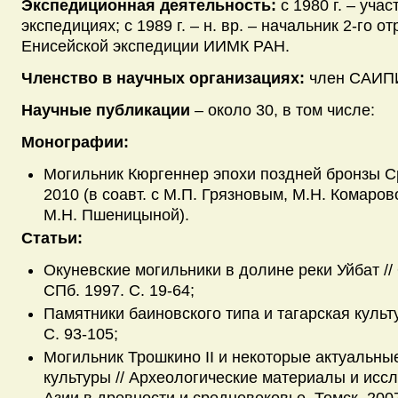
Экспедиционная деятельность:
с 1980 г. – уча
экспедициях; с 1989 г. – н. вр. – начальник 2-го о
Енисейской экспедиции ИИМК РАН.
Членство в научных организациях:
член САИП
Научные публикации
– около 30, в том числе:
Монографии:
Могильник Кюргеннер эпохи поздней бронзы С
2010 (в соавт. с М.П. Грязновым, М.Н. Комаров
М.Н. Пшеницыной).
Статьи:
Окуневские могильники в долине реки Уйбат //
СПб. 1997. С. 19-64;
Памятники баиновского типа и тагарская культур
С. 93-105;
Могильник Трошкино II и некоторые актуальны
культуры // Археологические материалы и ис
Азии в древности и средневековье. Томск. 2007.