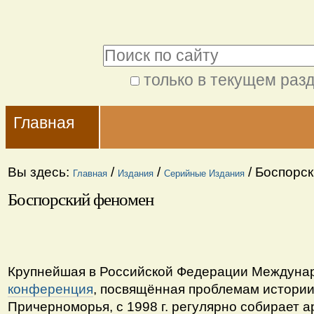
Перейти
Персональные
к
инструменты
Поиск
содержимому.
|
только в текущем раз
Расширенный
Перейти
Navigation
поиск
к
Главная
навигации
Вы здесь:
/
/
/
Боспорс
Главная
Издания
Серийные Издания
Боспорский феномен
Крупнейшая в Российской Федерации Междуна
конференция
, посвящённая проблемам истории
Причерноморья, с 1998 г. регулярно собирает а