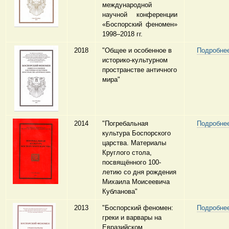
международной
научной конференции
«Боспорский феномен»
1998–2018 гг.
2018
"Общее и особенное в
Подробне
историко-культурном
пространстве античного
мира"
2014
"Погребальная
Подробне
культура Боспорского
царства. Материалы
Круглого стола,
посвящённого 100-
летию со дня рождения
Михаила Моисеевича
Кубланова"
2013
"Боспорский феномен:
Подробне
греки и варвары на
Евразийском