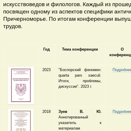
искуcствоведов и филологов. Каждый из прош
посвящен одному из аспектов специфики антич
Причерноморье. По итогам конференции вып
трудов.
Год
Тема конференции
О
конференц
2023
"Боспорский феномен:
Подробне
quarta pars saeculi.
Итоги, проблемы,
дискуссии". 2023 г.
2018
Зуев В. Ю.
Подробне
Аннотированный
указатель к
материалам