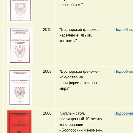
перекрёстке"
2011
"Боспорский феномен:
Подробне
население, языки,
контакты"
2009
"Боспорский феномен:
Подробне
искусство на
периферии античного
мира"
2008
Круглый стол,
Подробне
посвященный 10-летию
конференции
«Боспорский Феномен».