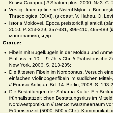
Козия-Сахарна) // Stratum plus. 2000. № 3. С. 
Vestigii traco-getice pe Nistrul Mijlociu. Bucureşt
Thracologica. XXXI). (в соавт. V. Haheu, O. Leviţ
Istoria Moldovei. Epoca preistorică şi antică (pâ
2010. P. 313-329, 357-381, 399-410, 465-489 
монография); и др.
Статьи
:
Fibeln mit Bügelkugeln in der Moldau und An
Einfluss im 10. – 9. Jh. v.Chr. // Prähistorische Ze
New York, 2006. S. 213-235;
Die ältesten Fibeln im Nordpontus. Versuch eine
einfachen Violinbogenfibeln im südlichen Mitte
// Eurasia Antiqua. Bd. 14. Berlin, 2008. S. 193-
Die Bestattungen der Saharna-Kultur. Ein Beitr
frühhallstattzeitlichen Bestattungsritus im Mittel
Nordwestpontikum // Der Schwarzmeerraum vom 
Früheisenzeit (5000–500 v.Chr.). Kommunikat