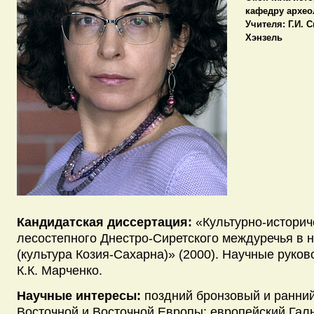
кафедру археол
Учителя:
Г.И. С
Хэнзель
Кандидатская диссертация:
«Культурно-историч
лесостепного Днестро-Сиретского междуречья в на
(культура Козия-Сахарна)» (2000). Научные руков
К.К. Марченко.
Научные интересы:
поздний бронзовый и ранни
Восточной и Восточной Европы; европейский Галь