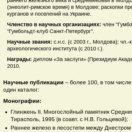
раннего железного века и средневековья в Молдо
(энеолит-римское время) в Молдове; раскопки пр
курганов и поселений на Украине.
Членство в научных организациях:
член "Гумбо
"Гумбольдт-клуб Санкт-Петербург".
Научные звания:
с.н.с. (с 2003 г., Молдова); чл.
археологического института (с 2010 г.).
Награды:
диплом «За заслуги» (Президиум Акад
2010.
Научные публикации
– более 100, в том числ
один каталог:
Монографии:
Глинжень II. Многослойный памятник Средне
Тирасполь, 1995 (в соавт. с Н.В. Гольцевой);
Раннее железо в лесостепи между Днестром 