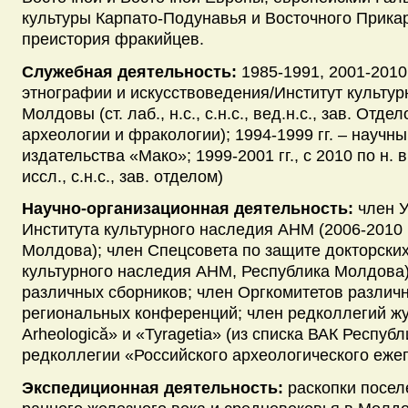
культуры Карпато-Подунавья и Восточного Прикар
преистория фракийцев.
Служебная деятельность:
1985-1991, 2001-2010 
этнографии и искусствоведения/Институт культу
Молдовы (ст. лаб., н.с., с.н.с., вед.н.с., зав. Отд
археологии и фракологии); 1994-1999 гг. – научн
издательства «Мако»; 1999-2001 гг., с 2010 по н. 
иссл., с.н.с., зав. отделом)
Научно-организационная деятельность:
член У
Института культурного наследия АНМ (2006-2010 г
Молдова); член Спецсовета по защите докторских
культурного наследия АНМ, Республика Молдова)
различных сборников; член Оргкомитетов разли
региональных конференций; член редколлегий жу
Arheologică» и «Tyragetia» (из списка ВАК Респуб
редколлегии «Российского археологического еже
Экспедиционная деятельность:
раскопки посел