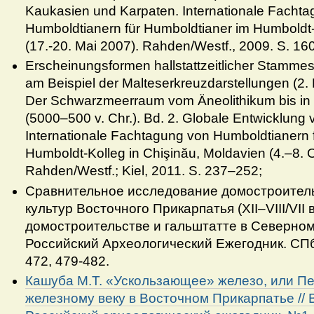
Kaukasien und Karpaten. Internationale Facht
Humboldtianern für Humboldtianer im Humboldt-K
(17.-20. Mai 2007). Rahden/Westf., 2009. S. 16
Erscheinungsformen hallstattzeitlicher Stamme
am Beispiel der Malteserkreuzdarstellungen (2. Hä
Der Schwarzmeerraum vom Äneolithikum bis in 
(5000–500 v. Chr.). Bd. 2. Globale Entwicklung
Internationale Fachtagung von Humboldtianern 
Humboldt-Kolleg in Chişinău, Moldavien (4.–8. 
Rahden/Westf.; Kiel, 2011. S. 237–252;
Сравнительное исследование домостроитель
культур Восточного Прикарпатья (XII–VIII/VII вв
домостроительстве и гальштатте в Северном
Российский Археологический Ежегодник. СПб,
472, 479-482.
Кашуба М.Т. «Ускользающее» железо, или П
железному веку в Восточном Прикарпатье // В