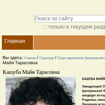
Перейти
Персональные
к
инструменты
Поиск
содержимому.
|
только в текущем раз
Расширенный
Перейти
Navigation
поиск
к
Главная
навигации
Вы здесь:
/
/
Главная
Структура
Отдел археологии Центральной 
Майя Тарасовна
Кашуба Майя Тарасовна
КАШУБА МАЙЯ
Заведующий О
Центральной А
кандидат исто
Родилась
июнь 
Окончила
исто