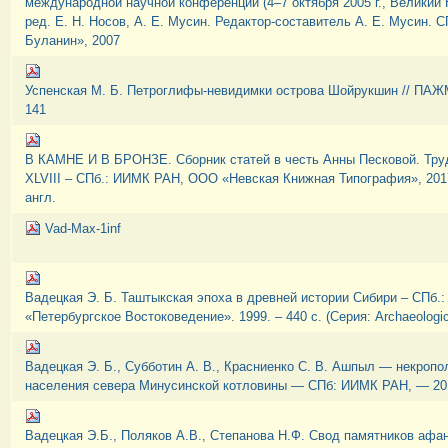
международной научной конференции (4–7 октября 2005 г., Великий Н
ред. Е. Н. Носов, А. Е. Мусин. Редактор-составитель А. Е. Мусин. С
Буланин», 2007
Успенская М. Б. Петроглифы-невидимки острова Шойрукшин // ПАЖМИ
141
В КАМНЕ И В БРОНЗЕ. Сборник статей в честь Анны Песковой. Тру
XLVIII – СПб.: ИИМК РАН, ООО «Невская Книжная Типография», 2017. 
англ.
Vad-Max-1inf
Вадецкая Э. Б. Таштыкская эпоха в древней истории Сибири – СПб.:
«Петербургское Востоковедение». 1999. – 440 с. (Серия: Archaeologica
Вадецкая Э. Б., Субботин А. В., Красниенко С. В. Ашпыл — некропо
населения севера Минусинской котловины — СПб: ИИМК РАН, — 2018
Вадецкая Э.Б., Поляков А.В., Степанова Н.Ф. Свод памятников афа