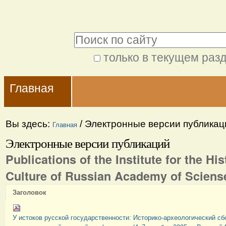
Перейти
Персональные
к
инструменты
Поиск
содержимому.
|
только в текущем раз
Расширенный
Перейти
Navigation
поиск
к
Главная
навигации
Вы здесь:
/
Электронные версии публикац
Главная
Электронные версии публикаций
Publications of the Institute for the His
Culture of Russian Academy of Sciens
Заголовок
У истоков русской государственности: Историко-археологический с