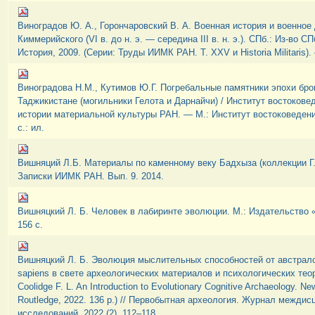
Виноградов Ю. А., Горончаровский В. А. Военная история и военное
Киммерийского (VI в. до н. э. — середина III в. н. э.). СПб.: Из-во СП
История, 2009. (Серии: Труды ИИМК РАН. Т. XXV и Historia Militaris).
Виноградова Н.М., Кутимов Ю.Г. Погребальные памятники эпохи бр
Таджикистане (могильники Гелота и Дарнайчи) / Институт востокове
истории материальной культуры РАН. — М.: Институт востоковедени
с.: ил.
Вишняций Л.Б. Материалы по каменному веку Бадхыза (коллекции Г.В
Записки ИИМК РАН. Вып. 9. 2014.
Вишняцкий Л. Б. Человек в лабиринте эволюции. М.: Издательство «
156 с.
Вишняцкий Л. Б. Эволюция мыслительных способностей от австрал
sapiens в свете археологических материалов и психологических теор
Coolidge F. L. An Introduction to Evolutionary Cognitive Archaeology. N
Routledge, 2022. 136 p.) // Первобытная археология. Журнал межди
исследований. 2022 (2), 112–118.