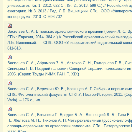
университет. Кн. 1, 2012. 622 С.; Кн. 2., 2013. 599 С.) // Российский
ежегодник. № 3. 2013 / Ред. Л.Б. Вишняцкий. СПб.: ООО «Университ
консорциум», 2013. С. 696-702.
Васильев С. А. В поисках археологического времени (Клейн Л. С. В
СПб.: Евразия, 2014. 384 с.) // Российский археологический ежегодни
Л.Б. Вишняцкий. — СПб.: ООО «Университетский издательский консо
611-613.
Васильев С. А., Абрамова З. А., Астахов С. Н., Григорьева Г. В., Лис
Синицына Г. В. Поздний палеолит Северной Евразии: палеоэкология 
2005. (Серия: Труды ИИМК РАН. Т. XIX)
Васильев С. А., Березкин Ю. Е., Козинцев А. Г. Сибирь и первые аме
СПб.: Филологический факультет СПбГУ; Нестор-История, 2011. (Сер
Varia). – 176 с., ил.
Васильев С. А., Бозински Г., Бредли Б. А., Вишняцкий Л. Б., Гиря Е.
Н., Желтова М. Н., Тихонов А. Н. Четырехъязычный (русско-англо-ф
словарь-справочник по археологии палеолита. СПб.: Петербургское
2007. (Сер