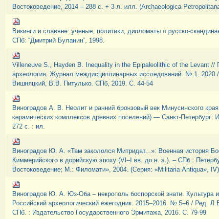
Востоковедение, 2014 – 288 с. + 3 л. илл. (Archaeologica Petropolitana
Викинги и славяне: ученые, политики, дипломаты о русско-скандина
СПб: “Дмитрий Буланин”, 1998.
Villeneuve S., Hayden B. Inequality in the Epipaleolithic of the Levant 
археология. Журнал междисциплинарных исследований. № 1. 2020 /
Вишняцкий, В.В. Питулько. СПб, 2019. С. 44-54
Виноградов А. В. Неолит и ранний бронзовый век Минусинского края
керамических комплексов древних поселений) — Санкт-Петербург: 
272 с. : ил.
Виноградов Ю. А. «Там закололся Митридат...»: Военная история Б
Киммерийского в дорийскую эпоху (VI–I вв. до н. э.). – СПб.: Петерб
Востоковедение; М.: Филомати», 2004. (Серия: «Мilitaria Аntiqua», IV)
Виноградов Ю. А. Юз-Оба – некрополь боспорской знати. Культура и 
Российский археологический ежегодник. 2015–2016. № 5–6 / Ред. Л
СПб. : Издательство Государственного Эрмитажа, 2016. С. 79-99