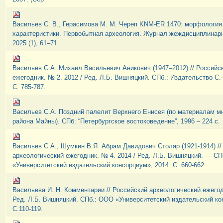
Васильев С. В., Герасимова М. М. Череп KNM-ER 1470: морфология
характеристики. Первобытная археология. Журнал жеждисциплинар
2025 (1), 61–71
Васильев С.А. Михаил Васильевич Аникович (1947–2012) // Российс
ежегодник. № 2. 2012 / Ред. Л.Б. Вишняцкий. СПб.: Издательство С.-
С. 785-787.
Васильев С.А. Поздний палелит Верхнего Енисея (по материалам м
района Майны). СПб: “Петербургское востоковедение”, 1996 – 224 с.
Васильев С.А., Шумкин В.Я. Абрам Давидович Столяр (1921-1914) //
археологический ежегодник. № 4. 2014 / Ред. Л.Б. Вишняцкий. — С
«Университетский издательский консорциум», 2014. С. 660-662.
Васильева И. Н. Комментарии // Российский археологический ежегод
Ред. Л.Б. Вишняцкий. СПб.: ООО «Университетский издательский ко
С.110-119.