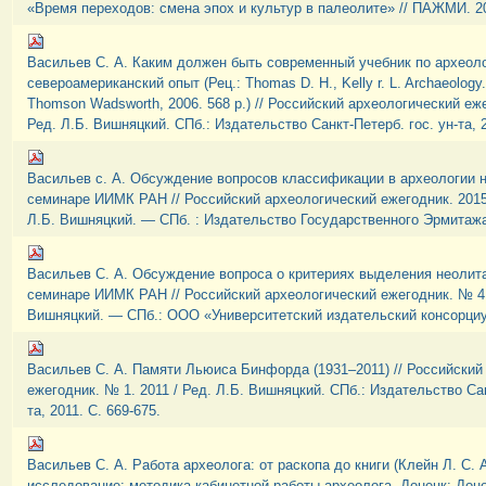
«Время переходов: смена эпох и культур в палеолите» // ПАЖМИ. 20
Васильев С. А. Каким должен быть современный учебник по археоло
североамериканский опыт (Рец.: Thomas D. H., Kelly r. L. Archaeology.
Thomson Wadsworth, 2006. 568 p.) // Российский археологический еже
Ред. Л.Б. Вишняцкий. СПб.: Издательство Санкт-Петерб. гос. ун-та, 2
Васильев с. А. Обсуждение вопросов классификации в археологии 
семинаре ИИМК РАН // Российский археологический ежегодник. 2015
Л.Б. Вишняцкий. — СПб. : Издательство Государственного Эрмитажа,
Васильев С. А. Обсуждение вопроса о критериях выделения неолит
семинаре ИИМК РАН // Российский археологический ежегодник. № 4. 
Вишняцкий. — СПб.: ООО «Университетский издательский консорциум
Васильев С. А. Памяти Льюиса Бинфорда (1931–2011) // Российский
ежегодник. № 1. 2011 / Ред. Л.Б. Вишняцкий. СПб.: Издательство Сан
та, 2011. С. 669-675.
Васильев С. А. Работа археолога: от раскопа до книги (Клейн Л. С.
исследование: методика кабинетной работы археолога. Донецк: Дон