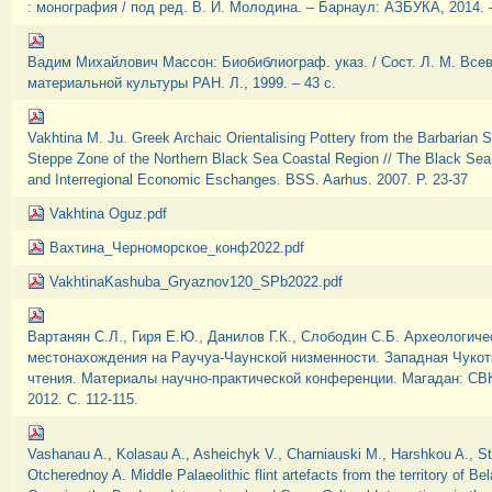
: монография / под ред. В. И. Молодина. – Барнаул: АЗБУКА, 2014. –
Вадим Михайлович Массон: Биобиблиограф. указ. / Сост. Л. М. Всев
материальной культуры РАН. Л., 1999. – 43 с.
Vakhtina M. Ju. Greek Archaic Orientalising Pottery from the Barbarian Si
Steppe Zone of the Northern Black Sea Coastal Region // The Black Sea i
and Interregional Economic Eschanges. BSS. Aarhus. 2007. P. 23-37
Vakhtina Oguz.pdf
Вахтина_Черноморское_конф2022.pdf
VakhtinaKashuba_Gryaznov120_SPb2022.pdf
Вартанян С.Л., Гиря Е.Ю., Данилов Г.К., Слободин С.Б. Археологиче
местонахождения на Раучуа-Чаунской низменности. Западная Чукотка
чтения. Материалы научно-практической конференции. Магадан: С
2012. С. 112-115.
Vashanau A., Kolasau A., Asheichyk V., Charniauski M., Harshkou A., S
Otcherednoy A. Middle Palaeolithic flint artefacts from the territory of Be