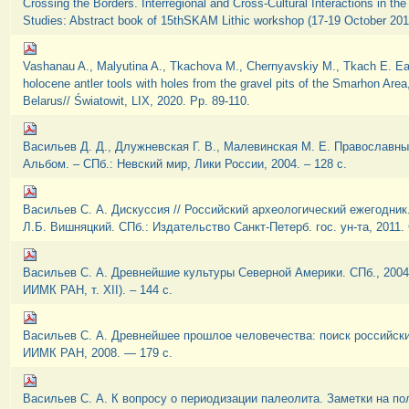
Crossing the Borders. Interregional and Cross-Cultural Interactions in the 
Studies: Abstract book of 15thSKAM Lithic workshop (17-19 October 2018
Vashanau A., Malyutina A., Tkachova M., Chernyavskiy M., Tkach E. Ea
holocene antler tools with holes from the gravel pits of the Smarhon Are
Belarus// Światowit, LIX, 2020. Pp. 89-110.
Васильев Д. Д., Длужневская Г. В., Малевинская М. Е. Православн
Альбом. – СПб.: Невский мир, Лики России, 2004. – 128 с.
Васильев С. А. Дискуссия // Российский археологический ежегодник.
Л.Б. Вишняцкий. СПб.: Издательство Санкт-Петерб. гос. ун-та, 2011. 
Васильев С. А. Древнейшие культуры Северной Америки. СПб., 2004
ИИМК РАН, т. XII). – 144 с.
Васильев С. А. Древнейшее прошлое человечества: поиск российски
ИИМК РАН, 2008. — 179 с.
Васильев С. А. К вопросу о периодизации палеолита. Заметки на п