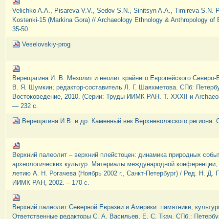
Velichko A.A., Pisareva V.V., Sedov S.N., Sinitsyn A.A., Timireva S.N. 
Kostenki-15 (Markina Gora) // Archaeology Ethnology & Anthropology of E
35-50.
Veselovskiy-prog
Верещагина И. В. Мезолит и неолит крайнего Европейского Северо-В
В. Я. Шумкин; редактор-составитель Л. Г. Шаяхметова. СПб: Петерб
Востоковедение, 2010. (Серии: Труды ИИМК РАН. Т. XXXII и Archaeolog
— 232 с.
Верещагина И.В. и др. Каменный век Верхневолжского региона. С
Верхний палеолит – верхний плейстоцен: динамика природных собы
археологических культур. Материалы международной конференции,
летию А. Н. Рогачева (Ноябрь 2002 г., Санкт-Петербург) / Ред. Н. Д. 
ИИМК РАН, 2002. – 170 с.
Верхний палеолит Северной Евразии и Америки: памятники, культуры
Ответственные редакторы С. А. Васильев, Е. С. Ткач. СПб.: Петербу