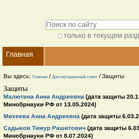
Перейти
Персональные
к
инструменты
Поиск
содержимому.
|
только в текущем раз
Расширенный
Перейти
Navigation
поиск
к
Главная
навигации
Вы здесь:
/
/
Защиты
Главная
Диссертационный совет
Защиты
Малютина Анна Андреевна
(дата защиты 20.12
Минобрнауки РФ от 13.05.2024
)
Михеева Анна Андреевна
(дата защиты 6.03.20
Садыков Тимур Рашитович
(дата защиты 6.03
Минобрнауки РФ от 8.07.2024
)