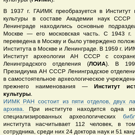
В 1937 г. ГАИМК преобразуется в Институт 
культуры в составе Академии наук СССР 
Ленинграде находились основные подразде
Москве — его московская часть. С 1943 г
переведена в Москву и было утверждено полож
Института в Москве и Ленинграде. В 1959 г. И
Институт археологии АН СССР с сохран
Ленинградского отделения (
ЛОИА
). В 199
Президиума АН СССР Ленинградское отделени
в самостоятельное археологическое учрежден
прежнего наименования —
Институт ис
культуры
.
ИИМК РАН состоит из пяти отделов, двух ла
архива.
При институте находится одна и
специализированных археологических
биб
института насчитывает 112 человек, в т
сотрудника, среди них 24 доктора наук и 51 кан