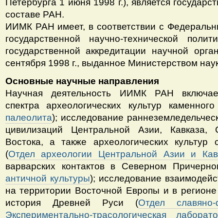
Петербурга 1 июня 1998 г.), является государ
составе РАН.
ИИМК РАН имеет, в соответствии с Федеральн
государственной научно-технической полит
государственной аккредитации научной орг
сентября 1998 г., выданное Министерством наук
Основные научные направления
Научная деятельность ИИМК РАН включае
спектра археологических культур каменного
палеолита
); исследование раннеземледельческ
цивилизаций Центральной Азии, Кавказа,
Востока, а также археологических культур 
(
Отдел археологии Центральной Азии и Кав
варварских контактов в Северном Причерно
античной культуры
); исследование взаимодей
на территории Восточной Европы и в регионе 
история Древней Руси (
Отдел славяно-
Экспериментально-трасологическая лаборато