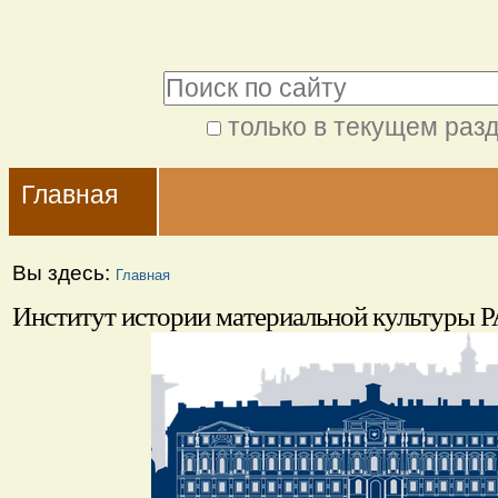
Перейти
Персональные
к
инструменты
Поиск
содержимому.
|
только в текущем раз
Расширенный
Перейти
Navigation
поиск
к
Главная
навигации
Вы здесь:
Главная
Институт истории материальной культуры 