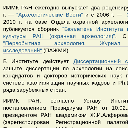
ИИМК РАН ежегодно выпускает два рецензиру
г. —
"
Археологические Вести"
и с 2006 г. —
"
2010 г. на базе Отдела охранной археологи
публикуется сборник
"Бюллетень Института 
культуры РАН (охранная археология)"
. С
"
Первобытная археология. Журнал м
исследований
"
(ПАЖМИ).
В Институте действует
Диссертационный с
защите диссертации по археологии на соис
кандидатов и докторов исторических наук 
системе квалификации научных кадров и Ph.
ряда зарубежных стран.
ИИМК РАН, согласно Уставу Институ
постановлением Президиума РАН от 10.02
президентом РАН академиком Ж.И.Алферов
(зарегистрирован Регистрационной палат