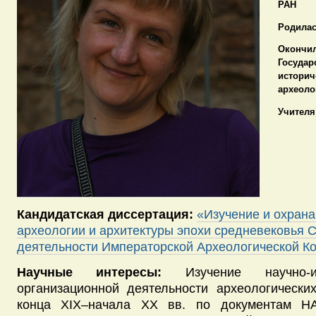
РАН
Родила
Окончи
Государ
историч
археолог
Учителя
Кандидатская диссертация:
«Изучение и охрана
археологии и архитектуры эпохи средневековья 
деятельности Императорской Археологической К
Научные интересы:
Изучение научно-
организационной деятельности археологически
конца XIX–начала XX вв. по документам 