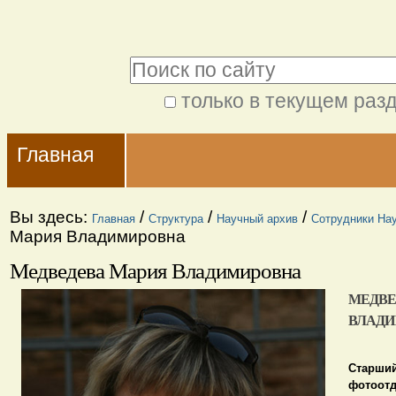
Перейти
Персональные
к
инструменты
Поиск
содержимому.
|
только в текущем раз
Расширенный
Перейти
Navigation
поиск
к
Главная
навигации
Вы здесь:
/
/
/
Главная
Структура
Научный архив
Сотрудники Нау
Мария Владимировна
Медведева Мария Владимировна
МЕДВЕ
ВЛАД
Старший
фотоотд