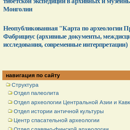
тибетской экспедиции в архивных и музейны
Монголии
Неопубликованная "Карта по археологии П
Фабрициус (архивные документы, междис
исследования, современные интерпретации)
навигация по сайту
Структура
Отдел палеолита
Отдел археологии Центральной Азии и Кав
Отдел истории античной культуры
Центр спасательной археологии
Отдел славяно-финской археологии