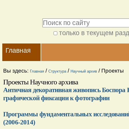
Перейти
Персональные
к
инструменты
Поиск
содержимому.
|
только в текущем раз
Расширенный
Перейти
Navigation
поиск
к
Главная
навигации
Вы здесь:
/
/
/
Проекты
Главная
Структура
Научный архив
Проекты Научного архива
Античная декоративная живопись Боспора 
графической фиксации к фотографии
Программы фундаментальных исследовани
(2006-2014)