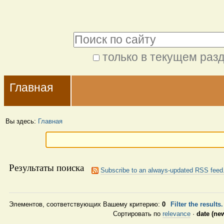
Перейти
Персональные
к
инструменты
Поиск
содержимому.
|
только в текущем раз
Расширенный
Перейти
Navigation
поиск
к
Главная
навигации
Вы здесь:
Главная
Результаты поиска
Subscribe to an always-updated RSS feed
Элементов, соответствующих Вашему критерию:
0
Filter the results
Сортировать по
relevance
·
date (new