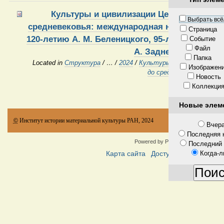
Культуры и цивилизации Центральной Аз
Выбрать всё
средневековья: международная научная конф
Страница
120-летию А. М. Беленицкого, 95-летию В. М. 
Событие
Файл
А. Заднепровского
Папка
Located in
Структура
/
…
/
2024
/
Культуры и цивилизации 
Изображен
до средневековья
Новость
Коллекци
Новые элем
©
Институт истории материальной культуры РАН, 2024
Вчер
Последняя 
Powered by Plone & Python
Последний
Когда-л
Карта сайта
Доступность
Контакт