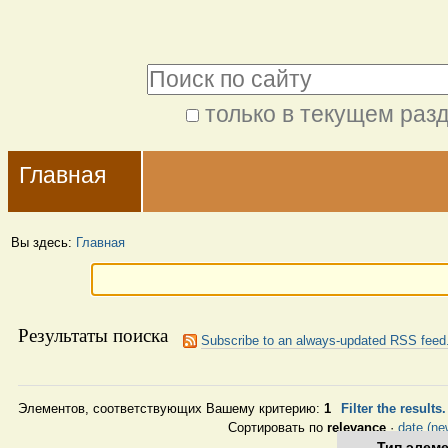
Перейти
Персональные
к
инструменты
Поиск
содержимому.
|
только в текущем раз
Расширенный
Перейти
Navigation
поиск
к
Главная
навигации
Вы здесь:
Главная
Результаты поиска
Subscribe to an always-updated RSS feed
Элементов, соответствующих Вашему критерию:
1
Filter the results
Сортировать по
relevance
·
date (new
Тип элем