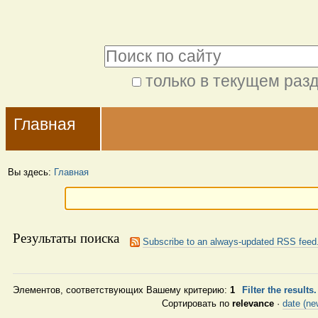
Перейти
Персональные
к
инструменты
Поиск
содержимому.
|
только в текущем раз
Расширенный
Перейти
Navigation
поиск
к
Главная
навигации
Вы здесь:
Главная
Результаты поиска
Subscribe to an always-updated RSS feed
Элементов, соответствующих Вашему критерию:
1
Filter the results
Сортировать по
relevance
·
date (new